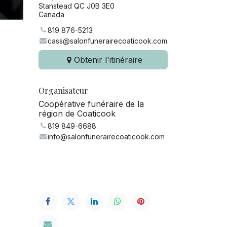
Stanstead QC J0B 3E0
Canada
819 876-5213
cass@salonfunerairecoaticook.com
Obtenir l'itinéraire
Organisateur
Coopérative funéraire de la
région de Coaticook
819 849-6688
info@salonfunerairecoaticook.com