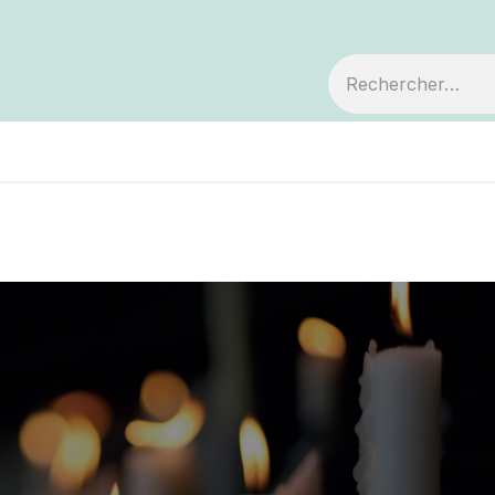
embre
Votre coopérative
Avis de décès