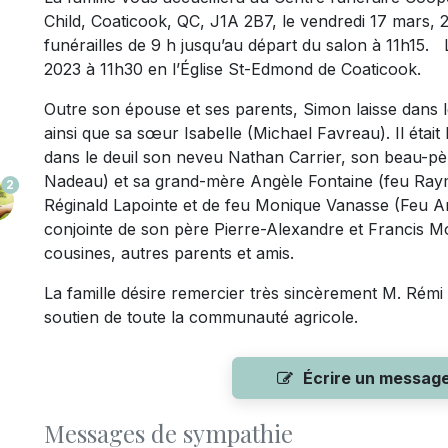
Child, Coaticook, QC, J1A 2B7, le vendredi 17 mars, 2
funérailles de 9 h jusqu’au départ du salon à 11h15. 
2023 à 11h30 en l’Église St-Edmond de Coaticook.
Outre son épouse et ses parents, Simon laisse dans le
ainsi que sa sœur Isabelle (Michael Favreau). Il était 
dans le deuil son neveu Nathan Carrier, son beau-pèr
Nadeau) et sa grand-mère Angèle Fontaine (feu Raymon
2
Réginald Lapointe et de feu Monique Vanasse (Feu Arm
conjointe de son père Pierre-Alexandre et Francis Mo
cousines, autres parents et amis.
La famille désire remercier très sincèrement M. Rémi
soutien de toute la communauté agricole.
Écrire un messag
Messages de sympathie