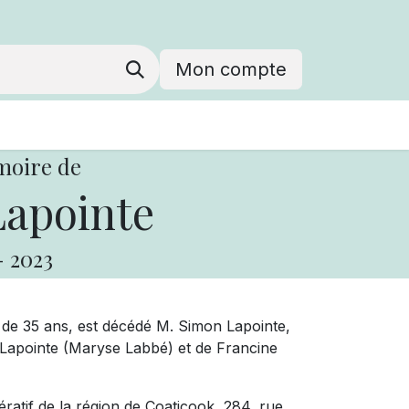
Mon compte
moire de
apointe
-
2023
e de 35 ans, est décédé M. Simon Lapointe,
es Lapointe (Maryse Labbé) et de Francine
ratif de la région de Coaticook, 284, rue