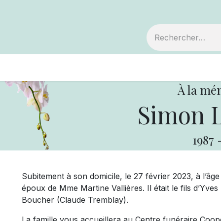
embre
Votre coopérative
Avis de décès
À la mé
Simon L
1987
Subitement à son domicile, le 27 février 2023, à l’âg
époux de Mme Martine Vallières. Il était le fils d’Yv
Boucher (Claude Tremblay).
La famille vous accueillera au Centre funéraire Coopé