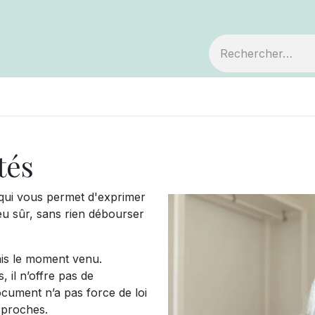
embre
Votre coopérative
Avis de décès
tés
 qui vous permet d'exprimer
eu sûr, sans rien débourser
rais le moment venu.
 il n’offre pas de
ocument n’a pas force de loi
 proches.