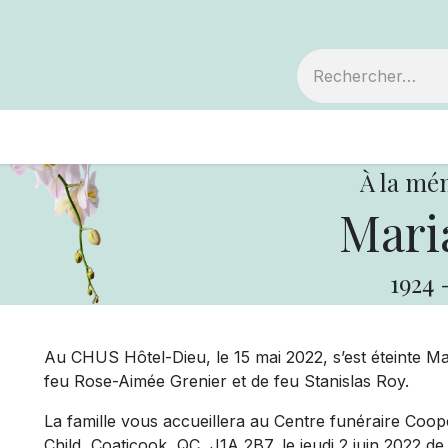
embre
Votre coopérative
Avis de décès
À la mé
Mari
1924
Au CHUS Hôtel-Dieu, le 15 mai 2022, s’est éteinte Ma
feu Rose-Aimée Grenier et de feu Stanislas Roy.
La famille vous accueillera au Centre funéraire Coopé
Child, Coaticook, QC, J1A 2B7, le jeudi 2 juin 2022 de 