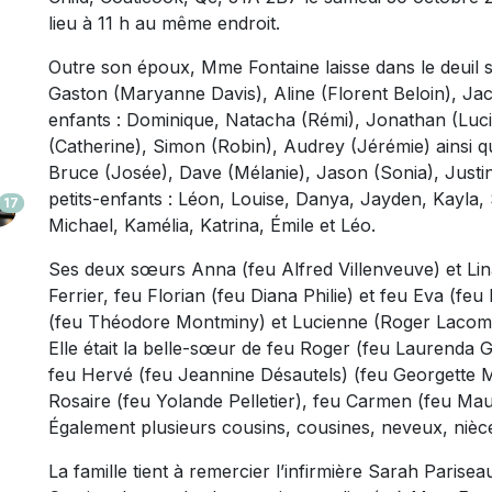
lieu à 11 h au même endroit.
Outre son époux, Mme Fontaine laisse dans le deuil s
Gaston (Maryanne Davis), Aline (Florent Beloin), Jac
enfants : Dominique, Natacha (Rémi), Jonathan (Luci
(Catherine), Simon (Robin), Audrey (Jérémie) ainsi 
Bruce (Josée), Dave (Mélanie), Jason (Sonia), Justi
petits-enfants : Léon, Louise, Danya, Jayden, Kayla
17
Michael, Kamélia, Katrina, Émile et Léo.
Ses deux sœurs Anna (feu Alfred Villenveuve) et Lina 
Ferrier, feu Florian (feu Diana Philie) et feu Eva (fe
(feu Théodore Montminy) et Lucienne (Roger Lacombe
Elle était la belle-sœur de feu Roger (feu Laurenda 
feu Hervé (feu Jeannine Désautels) (feu Georgette M
Rosaire (feu Yolande Pelletier), feu Carmen (feu Mau
Également plusieurs cousins, cousines, neveux, nièce
La famille tient à remercier l’infirmière Sarah Parisea