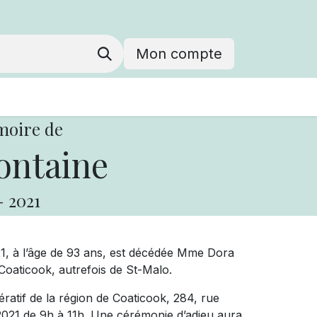
Mon compte
moire de
ontaine
-
2021
21, à l’âge de 93 ans, est décédée Mme Dora
oaticook, autrefois de St-Malo.
ratif de la région de Coaticook, 284, rue
2021 de 9h à 11h. Une cérémonie d’adieu aura