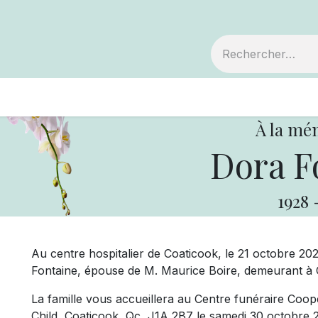
embre
Votre coopérative
Avis de décès
À la mé
Dora F
1928
Au centre hospitalier de Coaticook, le 21 octobre 20
Fontaine, épouse de M. Maurice Boire, demeurant à C
La famille vous accueillera au Centre funéraire Coopé
Child, Coaticook, Qc, J1A 2B7 le samedi 30 octobre 