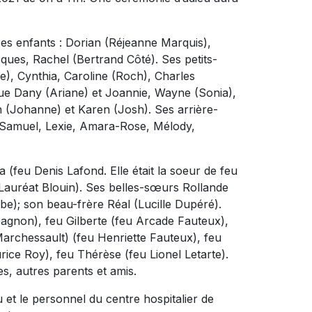
es enfants : Dorian (Réjeanne Marquis),
ques, Rachel (Bertrand Côté). Ses petits-
e), Cynthia, Caroline (Roch), Charles
que Dany (Ariane) et Joannie, Wayne (Sonia),
n (Johanne) et Karen (Josh). Ses arrière-
, Samuel, Lexie, Amara-Rose, Mélody,
(feu Denis Lafond. Elle était la soeur de feu
u Lauréat Blouin). Ses belles-sœurs Rollande
); son beau-frère Réal (Lucille Dupéré).
Gagnon), feu Gilberte (feu Arcade Fauteux),
archessault) (feu Henriette Fauteux), feu
rice Roy), feu Thérèse (feu Lionel Letarte).
s, autres parents et amis.
u et le personnel du centre hospitalier de