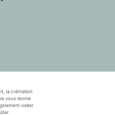
nt, la crémation
ive vous donne
galement visiter
ûter.