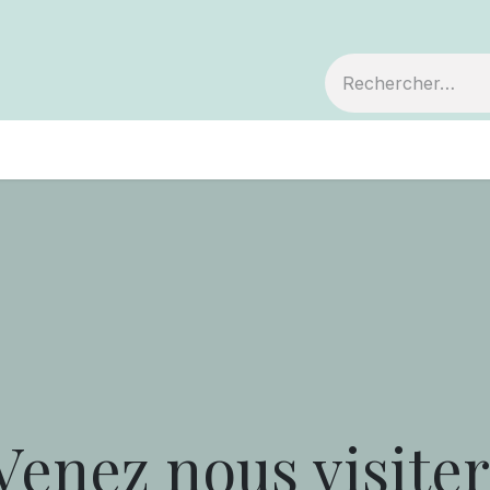
embre
Votre coopérative
Avis de décès
Venez nous visiter