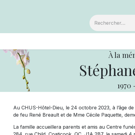
embre
Votre coopérative
Avis de décès
À la mé
Stéphane
1970
Au CHUS-Hôtel-Dieu, le 24 octobre 2023, à l’âge de 
de feu René Breault et de Mme Cécile Paquette, de
La famille accueillera parents et amis au Centre funé
284, rue Child, Coaticook, QC, J1A 2B7, le samedi 