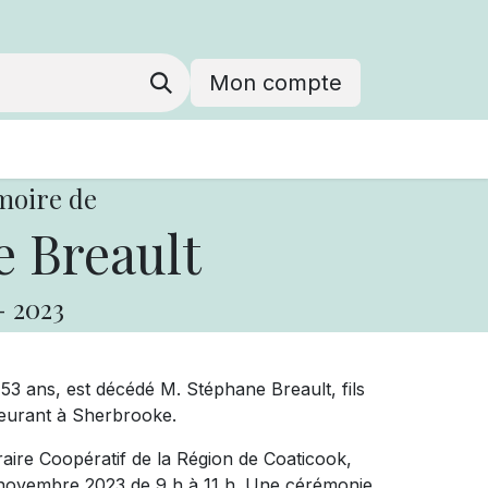
Mon compte
moire de
 Breault
-
2023
53 ans, est décédé M. Stéphane Breault, fils
meurant à Sherbrooke.
raire Coopératif de la Région de Coaticook,
4 novembre 2023 de 9 h à 11 h. Une cérémonie