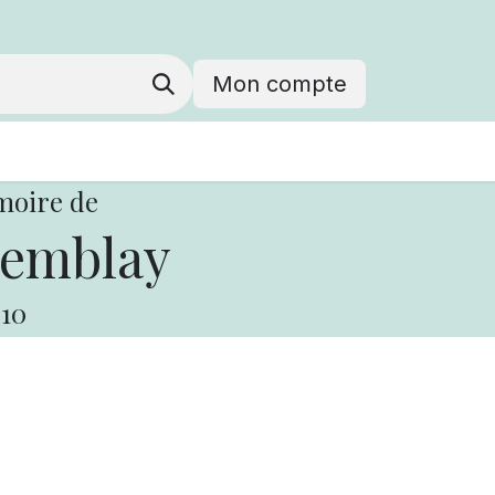
Mon compte
moire de
remblay
10