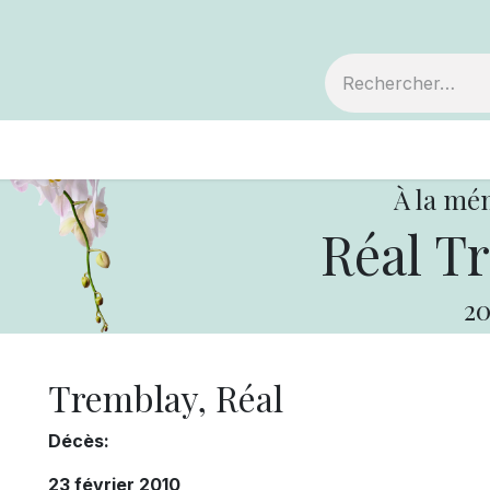
embre
Votre coopérative
Avis de décès
À la mé
Réal T
20
Tremblay, Réal
Décès:
23 février 2010