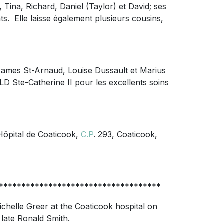
, Tina, Richard, Daniel (Taylor) et David; ses
nts. Elle laisse également plusieurs cousins,
 James St-Arnaud, Louise Dussault et Marius
LD Ste-Catherine II pour les excellents soins
Hôpital de Coaticook,
C.P
. 293, Coaticook,
************************************
helle Greer at the Coaticook hospital on
 late Ronald Smith.