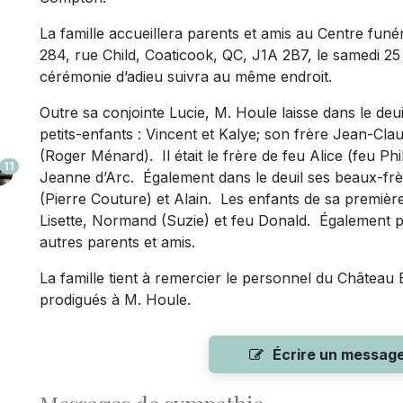
La famille accueillera parents et amis au Centre funé
284, rue Child, Coaticook, QC, J1A 2B7, le samedi 
cérémonie d’adieu suivra au même endroit.
Outre sa conjointe Lucie, M. Houle laisse dans le deuil
petits-enfants : Vincent et Kalye; son frère Jean-Cl
(Roger Ménard). Il était le frère de feu Alice (feu P
11
Jeanne d’Arc. Également dans le deuil ses beaux-frè
(Pierre Couture) et Alain. Les enfants de sa premiè
Lisette, Normand (Suzie) et feu Donald. Également p
autres parents et amis.
La famille tient à remercier le personnel du Château
prodigués à M. Houle.
Écrire un messag