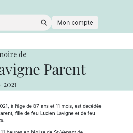
Mon compte
moire de
avigne Parent
-
2021
21, à l’âge de 87 ans et 11 mois, est décédée
nt, fille de feu Lucien Lavigne et de feu
e.
 11 heures en l’église de St-Venant de