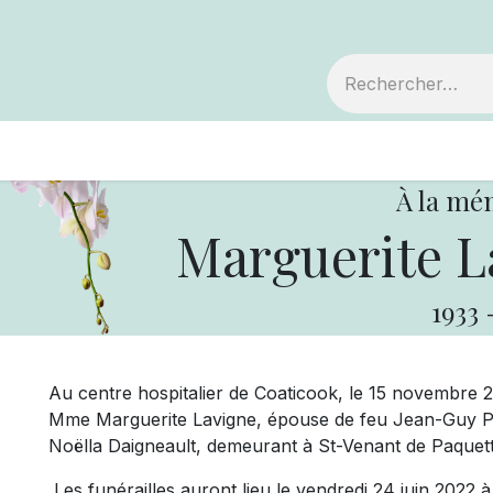
embre
Votre coopérative
Avis de décès
À la mé
Marguerite L
1933
Au centre hospitalier de Coaticook, le 15 novembre 20
Mme Marguerite Lavigne, épouse de feu Jean-Guy Pare
Noëlla Daigneault, demeurant à St-Venant de Paquett
Les funérailles auront lieu le vendredi 24 juin 2022 à