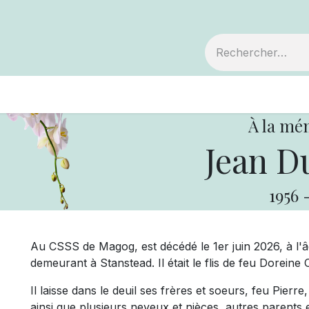
embre
Votre coopérative
Avis de décès
À la mé
Jean D
1956
Au CSSS de Magog, est décédé le 1er juin 2026, à l'
demeurant à Stanstead. Il était le flis de feu Doreine
Il laisse dans le deuil ses frères et soeurs, feu Pier
ainsi que plusieurs neveux et nièces, autres parents e