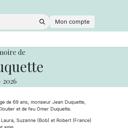
Mon compte
moire de
uquette
-
2026
âge de 69 ans, monsieur Jean Duquette,
 Cloutier et de feu Omer Duquette.
re, Laura, Suzanne (Bob) et Robert (France)
t amis.