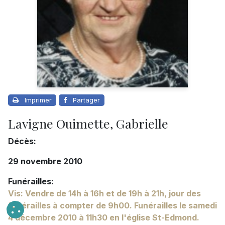
Imprimer
Partager
Lavigne Ouimette, Gabrielle
Décès:
29 novembre 2010
Funérailles:
Vis: Vendre de 14h à 16h et de 19h à 21h, jour des
funérailles à compter de 9h00. Funérailles le samedi
4 décembre 2010 à 11h30 en l'église St-Edmond.