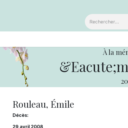
embre
Votre coopérative
Avis de décès
À la mé
&Eacute;mi
20
Rouleau, Émile
Décès:
29 avril 2008