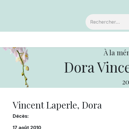
embre
Votre coopérative
Avis de décès
À la mé
Dora Vince
20
Vincent Laperle, Dora
Décès:
17 août 2010