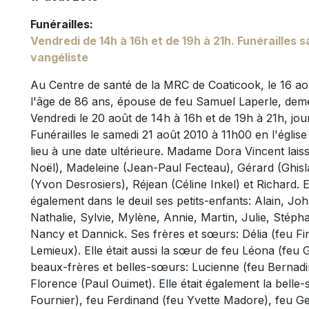
Funérailles:
Vendredi de 14h à 16h et de 19h à 21h. Funérailles s
vangéliste
Au Centre de santé de la MRC de Coaticook, le 16 a
l'âge de 86 ans, épouse de feu Samuel Laperle, deme
Vendredi le 20 août de 14h à 16h et de 19h à 21h, jou
Funérailles le samedi 21 août 2010 à 11h00 en l'églis
lieu à une date ultérieure. Madame Dora Vincent laiss
Noël), Madeleine (Jean-Paul Fecteau), Gérard (Ghisl
(Yvon Desrosiers), Réjean (Céline Inkel) et Richard. El
également dans le deuil ses petits-enfants: Alain, Jo
Nathalie, Sylvie, Mylène, Annie, Martin, Julie, Stéph
Nancy et Dannick. Ses frères et sœurs: Délia (feu Fi
Lemieux). Elle était aussi la sœur de feu Léona (feu 
beaux-frères et belles-sœurs: Lucienne (feu Bernad
Florence (Paul Ouimet). Elle était également la bell
Fournier), feu Ferdinand (feu Yvette Madore), feu G