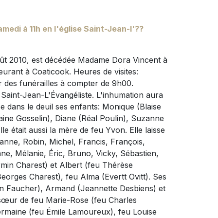
amedi à 11h en l'église Saint-Jean-l'??
oût 2010, est décédée Madame Dora Vincent à
urant à Coaticook. Heures de visites:
r des funérailles à compter de 9h00.
e Saint-Jean-L'Évangéliste. L'inhumation aura
e dans le deuil ses enfants: Monique (Blaise
aine Gosselin), Diane (Réal Poulin), Suzanne
le était aussi la mère de feu Yvon. Elle laisse
hanne, Robin, Michel, Francis, François,
ane, Mélanie, Éric, Bruno, Vicky, Sébastien,
rmin Charest) et Albert (feu Thérèse
Georges Charest), feu Alma (Evertt Ovitt). Ses
in Faucher), Armand (Jeannette Desbiens) et
e-sœur de feu Marie-Rose (feu Charles
ermaine (feu Émile Lamoureux), feu Louise